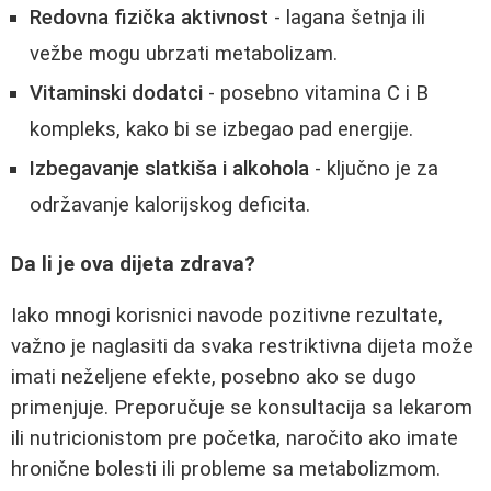
Redovna fizička aktivnost
- lagana šetnja ili
vežbe mogu ubrzati metabolizam.
Vitaminski dodatci
- posebno vitamina C i B
kompleks, kako bi se izbegao pad energije.
Izbegavanje slatkiša i alkohola
- ključno je za
održavanje kalorijskog deficita.
Da li je ova dijeta zdrava?
Iako mnogi korisnici navode pozitivne rezultate,
važno je naglasiti da svaka restriktivna dijeta može
imati neželjene efekte, posebno ako se dugo
primenjuje. Preporučuje se konsultacija sa lekarom
ili nutricionistom pre početka, naročito ako imate
hronične bolesti ili probleme sa metabolizmom.