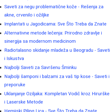
Saveti za negu problematične kože - Rešenja za
akne, crvenilo i ožiljke
Implantati u Jagodicama: Sve Što Treba da Znate
Alternativne metode lečenja: Prirodno zdravlje i
sinergija sa modernom medicinom
Radiotalasno skidanje mladeža u Beogradu - Saveti
i Iskustva
Najbolji Saveti za Savršenu Šminku
Najbolji šamponi i balzami za vaš tip kose - Saveti i
preporuke
Uklanjanje Oziljaka: Kompletan Vodič kroz Hirurške
i Laserske Metode
Hemijski Piling Lica - Sve Što Treba da Znate