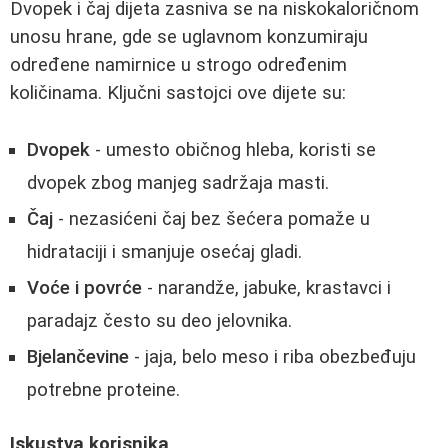
Dvopek i čaj dijeta zasniva se na niskokaloričnom
unosu hrane, gde se uglavnom konzumiraju
određene namirnice u strogo određenim
količinama. Ključni sastojci ove dijete su:
Dvopek
- umesto običnog hleba, koristi se
dvopek zbog manjeg sadržaja masti.
Čaj
- nezasićeni čaj bez šećera pomaže u
hidrataciji i smanjuje osećaj gladi.
Voće i povrće
- narandže, jabuke, krastavci i
paradajz često su deo jelovnika.
Bjelančevine
- jaja, belo meso i riba obezbeđuju
potrebne proteine.
Iskustva korisnika