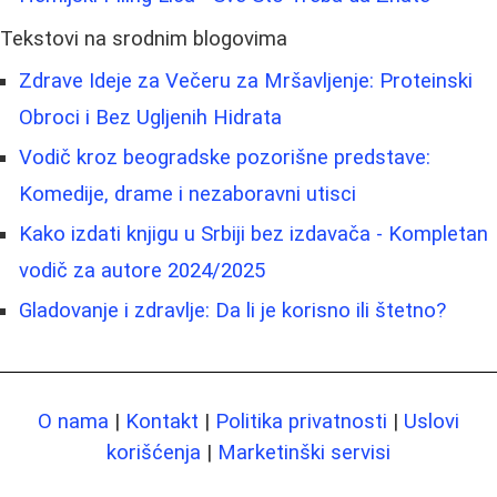
Tekstovi na srodnim blogovima
Zdrave Ideje za Večeru za Mršavljenje: Proteinski
Obroci i Bez Ugljenih Hidrata
Vodič kroz beogradske pozorišne predstave:
Komedije, drame i nezaboravni utisci
Kako izdati knjigu u Srbiji bez izdavača - Kompletan
vodič za autore 2024/2025
Gladovanje i zdravlje: Da li je korisno ili štetno?
O nama
|
Kontakt
|
Politika privatnosti
|
Uslovi
korišćenja
|
Marketinški servisi