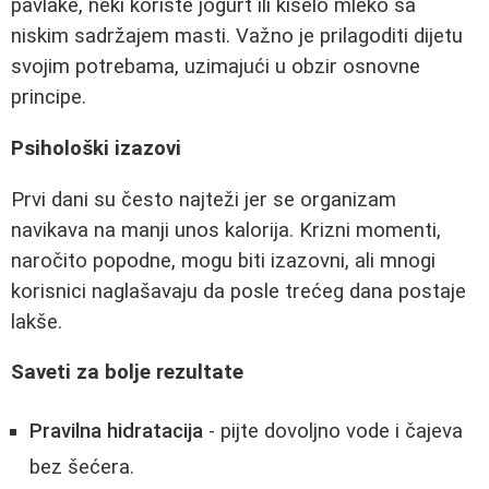
pavlake, neki koriste jogurt ili kiselo mleko sa
niskim sadržajem masti. Važno je prilagoditi dijetu
svojim potrebama, uzimajući u obzir osnovne
principe.
Psihološki izazovi
Prvi dani su često najteži jer se organizam
navikava na manji unos kalorija. Krizni momenti,
naročito popodne, mogu biti izazovni, ali mnogi
korisnici naglašavaju da posle trećeg dana postaje
lakše.
Saveti za bolje rezultate
Pravilna hidratacija
- pijte dovoljno vode i čajeva
bez šećera.