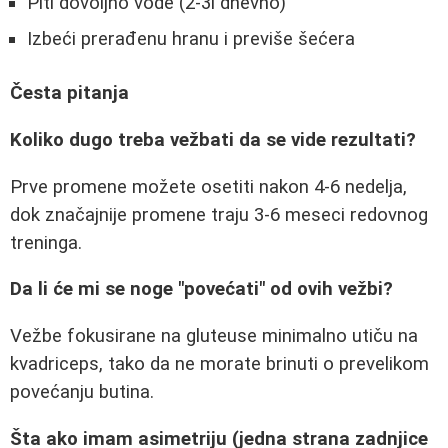
Piti dovoljno vode (2-3l dnevno)
Izbeći prerađenu hranu i previše šećera
Česta pitanja
Koliko dugo treba vežbati da se vide rezultati?
Prve promene možete osetiti nakon 4-6 nedelja,
dok značajnije promene traju 3-6 meseci redovnog
treninga.
Da li će mi se noge "povećati" od ovih vežbi?
Vežbe fokusirane na gluteuse minimalno utiču na
kvadriceps, tako da ne morate brinuti o prevelikom
povećanju butina.
Šta ako imam asimetriju (jedna strana zadnjice