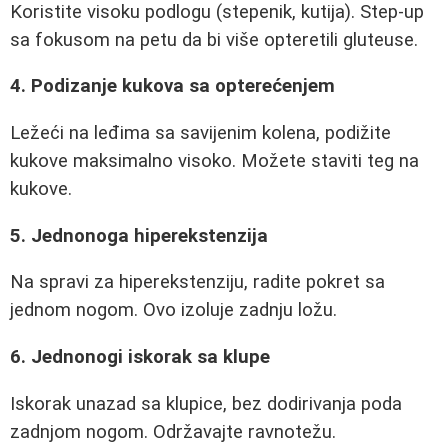
Koristite visoku podlogu (stepenik, kutija). Step-up
sa fokusom na petu da bi više opteretili gluteuse.
4. Podizanje kukova sa opterećenjem
Ležeći na leđima sa savijenim kolena, podižite
kukove maksimalno visoko. Možete staviti teg na
kukove.
5. Jednonoga hiperekstenzija
Na spravi za hiperekstenziju, radite pokret sa
jednom nogom. Ovo izoluje zadnju ložu.
6. Jednonogi iskorak sa klupe
Iskorak unazad sa klupice, bez dodirivanja poda
zadnjom nogom. Održavajte ravnotežu.