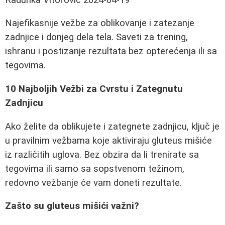
Najefikasnije vežbe za oblikovanje i zatezanje
zadnjice i donjeg dela tela. Saveti za trening,
ishranu i postizanje rezultata bez opterećenja ili sa
tegovima.
10 Najboljih Vežbi za Cvrstu i Zategnutu
Zadnjicu
Ako želite da oblikujete i zategnete zadnjicu, ključ je
u pravilnim vežbama koje aktiviraju gluteus mišiće
iz različitih uglova. Bez obzira da li trenirate sa
tegovima ili samo sa sopstvenom težinom,
redovno vežbanje će vam doneti rezultate.
Zašto su gluteus mišići važni?