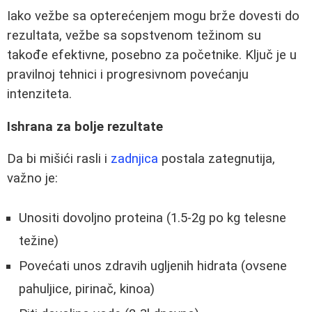
Iako vežbe sa opterećenjem mogu brže dovesti do
rezultata, vežbe sa sopstvenom težinom su
takođe efektivne, posebno za početnike. Ključ je u
pravilnoj tehnici i progresivnom povećanju
intenziteta.
Ishrana za bolje rezultate
Da bi mišići rasli i
zadnjica
postala zategnutija,
važno je:
Unositi dovoljno proteina (1.5-2g po kg telesne
težine)
Povećati unos zdravih ugljenih hidrata (ovsene
pahuljice, pirinač, kinoa)