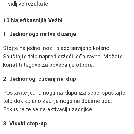
vidljive rezultate
10 Najefikasnijih Vežbi
1. Jednonogo mrtvo dizanje
Stojte na jednoj nozi, blago savijeno koleno.
Spuštajte telo napred držeći leđa ravna. Možete
koristiti tegove za povećanje otpora.
2. Jednonogi čučanj na klupi
Postavite jednu nogu na klupu iza sebe, spuštajte
telo dok koleno zadnje noge ne dodirne pod.
Fokusirajte se na aktivaciju zadnjice.
3. Visoki step-up