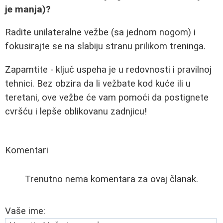
je manja)?
Radite unilateralne vežbe (sa jednom nogom) i
fokusirajte se na slabiju stranu prilikom treninga.
Zapamtite - ključ uspeha je u redovnosti i pravilnoj
tehnici. Bez obzira da li vežbate kod kuće ili u
teretani, ove vežbe će vam pomoći da postignete
cvršću i lepše oblikovanu zadnjicu!
Komentari
Trenutno nema komentara za ovaj članak.
Vaše ime: