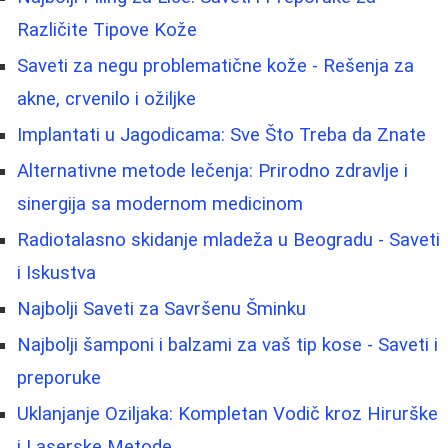
Različite Tipove Kože
Saveti za negu problematične kože - Rešenja za
akne, crvenilo i ožiljke
Implantati u Jagodicama: Sve Što Treba da Znate
Alternativne metode lečenja: Prirodno zdravlje i
sinergija sa modernom medicinom
Radiotalasno skidanje mladeža u Beogradu - Saveti
i Iskustva
Najbolji Saveti za Savršenu Šminku
Najbolji šamponi i balzami za vaš tip kose - Saveti i
preporuke
Uklanjanje Oziljaka: Kompletan Vodič kroz Hirurške
i Laserske Metode