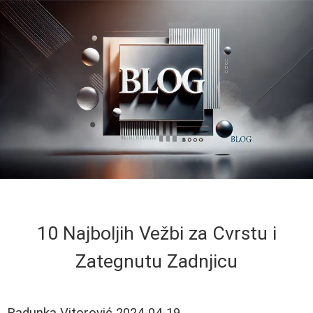
10 Najboljih Vežbi za Cvrstu i
Zategnutu Zadnjicu
Radunka Vitorović
2024-04-19