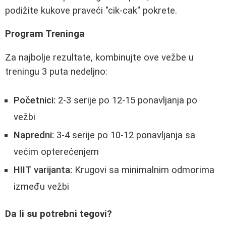
podižite kukove praveći "cik-cak" pokrete.
Program Treninga
Za najbolje rezultate, kombinujte ove vežbe u
treningu 3 puta nedeljno:
Početnici:
2-3 serije po 12-15 ponavljanja po
vežbi
Napredni:
3-4 serije po 10-12 ponavljanja sa
većim opterećenjem
HIIT varijanta:
Krugovi sa minimalnim odmorima
između vežbi
Da li su potrebni tegovi?