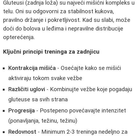
Gluteusi (zadnja loža) su najveći mišićni kompleks u
telu. Oni su odgovorni za stabilnost kukova,
pravilno držanje i pokretljivost. Kad su slabi, može
doći do bolova u leđima i nepravilne distribucije
opterećenja.
Ključni principi treninga za zadnjicu
Kontrakcija mišića
- Osećajte kako se mišići
aktiviraju tokom svake vežbe
Različiti uglovi
- Kombinujte vežbe koje pogadaju
gluteuse sa svih strana
Progresija
- Postepeno povećavajte intenzitet
(ponavljanja, težinu, težinu)
Redovnost
- Minimum 2-3 treninga nedeljno za