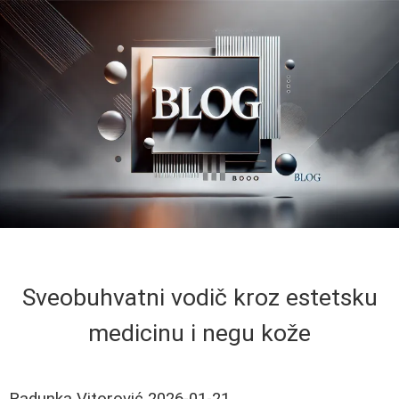
Sveobuhvatni vodič kroz estetsku
medicinu i negu kože
Radunka Vitorović
2026-01-21