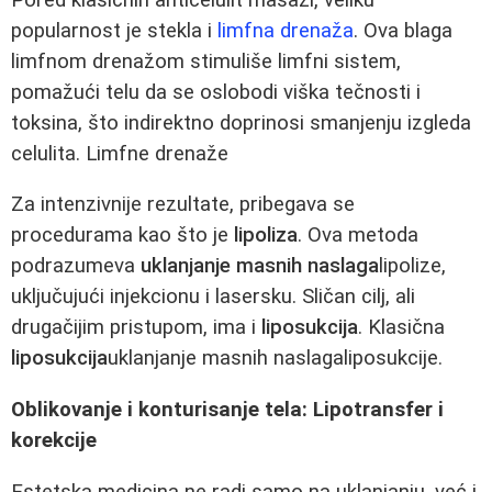
popularnost je stekla i
limfna drenaža
. Ova blaga
limfnom drenažom stimuliše limfni sistem,
pomažući telu da se oslobodi viška tečnosti i
toksina, što indirektno doprinosi smanjenju izgleda
celulita. Limfne drenaže
Za intenzivnije rezultate, pribegava se
procedurama kao što je
lipoliza
. Ova metoda
podrazumeva
uklanjanje masnih naslaga
lipolize,
uključujući injekcionu i lasersku. Sličan cilj, ali
drugačijim pristupom, ima i
liposukcija
. Klasična
liposukcija
uklanjanje masnih naslagaliposukcije.
Oblikovanje i konturisanje tela: Lipotransfer i
korekcije
Estetska medicina ne radi samo na uklanjanju, već i