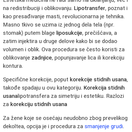
na redistribuciji i oblikovanju.
Lipotransfer
, poznat i
kao presađivanje masti, revolucionarna je tehnika.
Masno tkivo se uzima iz jednog dela tela (npr.
stomak) putem blage
liposukcije
, prečišćava, a
zatim injektira u druge delove kako bi se dodao
volumen i oblik. Ova procedura se često koristi za
oblikovanje
zadnjice
, popunjavanje lica ili korekciju
kontura.
Specifične korekcije, poput
korekcije stidnih usana
,
takođe spadaju u ovu kategoriju.
Korekcija stidnih
usana
lipotransfera za simetriju i estetiku. Razlozi
za
korekciju stidnih usana
Za žene koje se osećaju neudobno zbog prevelikog
dekoltea, opcija je i procedura za
smanjenje grudi
.