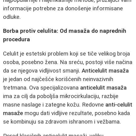
informacije potrebne za donošenje informisane
odluke.
Borba protiv celulita: Od masaža do naprednih
procedura
Celulit je estetski problem koji se tiče velikog broja
osoba, posebno žena. Na sreću, postoji više načina
da se njegova vidljivost smanji.
Anticelulit masaža
je jedan od najčešće korišćenih neinvazivnih
tretmana. Ova specijalizovana
anticelulit masaža
ima za cilj da poboljša mikrocirkulaciju, razbije
masne naslage i zategne kožu. Redovne
anti-celulit
masaže
mogu dati vidljive rezultate, posebno kada
se kombinuju sa zdravom ishranom i vežbama.
Pored klasičnih anticelulit masaži, veliku