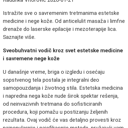
Istražite sve o savremenim tretmanima estetske
medicine i nege kože. Od anticelulit masaža i limfne
drenaže do laserske epilacije i mezoterapije lica.
Saznajte više.
Sveobuhvatni vodič kroz svet estetske medicine
i savremene nege kože
U današnje vreme, briga o izgledu i osećaju
sopstvenog tela postala je integralni deo
samopouzdanja i životnog stila. Estetska medicina
i napredna nega kože nude širok spektar rešenja,
od neinvazivnih tretmana do sofisticiranih
procedura, koji pomažu u postizanju željenih
rezultata. Ovaj vodič će vas detaljno provesti kroz
najpopularnije i najefikasnije metode, pružajući vam