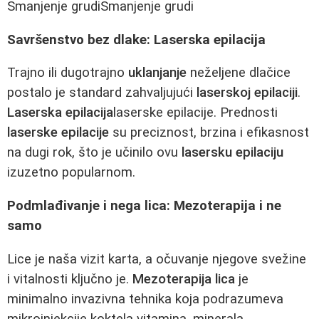
Smanjenje grudiSmanjenje grudi
Savršenstvo bez dlake: Laserska epilacija
Trajno ili dugotrajno
uklanjanje
neželjene dlačice
postalo je standard zahvaljujući
laserskoj epilaciji
.
Laserska epilacija
laserske epilacije. Prednosti
laserske epilacije
su preciznost, brzina i efikasnost
na dugi rok, što je učinilo ovu
lasersku epilaciju
izuzetno popularnom.
Podmlađivanje i nega lica: Mezoterapija i ne
samo
Lice je naša vizit karta, a očuvanje njegove svežine
i vitalnosti ključno je.
Mezoterapija lica
je
minimalno invazivna tehnika koja podrazumeva
mikroinjekcije koktela vitamina, minerala,