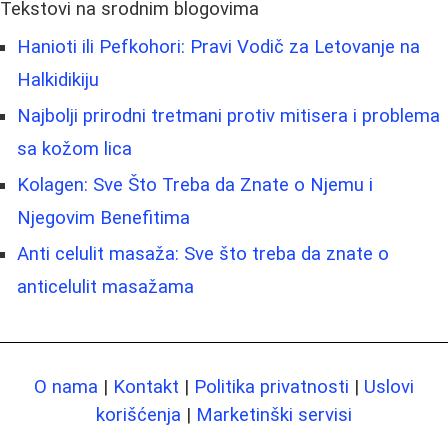
Tekstovi na srodnim blogovima
Hanioti ili Pefkohori: Pravi Vodič za Letovanje na
Halkidikiju
Najbolji prirodni tretmani protiv mitisera i problema
sa kožom lica
Kolagen: Sve Što Treba da Znate o Njemu i
Njegovim Benefitima
Anti celulit masaža: Sve što treba da znate o
anticelulit masažama
O nama
|
Kontakt
|
Politika privatnosti
|
Uslovi
korišćenja
|
Marketinški servisi