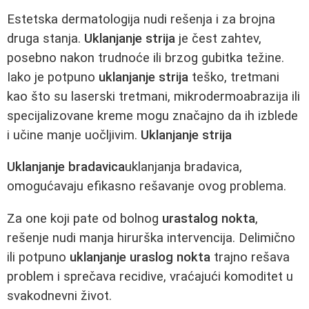
Estetska dermatologija nudi rešenja i za brojna
druga stanja.
Uklanjanje strija
je čest zahtev,
posebno nakon trudnoće ili brzog gubitka težine.
Iako je potpuno
uklanjanje strija
teško, tretmani
kao što su laserski tretmani, mikrodermoabrazija ili
specijalizovane kreme mogu značajno da ih izblede
i učine manje uočljivim.
Uklanjanje strija
Uklanjanje bradavica
uklanjanja bradavica,
omogućavaju efikasno rešavanje ovog problema.
Za one koji pate od bolnog
urastalog nokta
,
rešenje nudi manja hirurška intervencija. Delimično
ili potpuno
uklanjanje
uraslog nokta
trajno rešava
problem i sprečava recidive, vraćajući komoditet u
svakodnevni život.