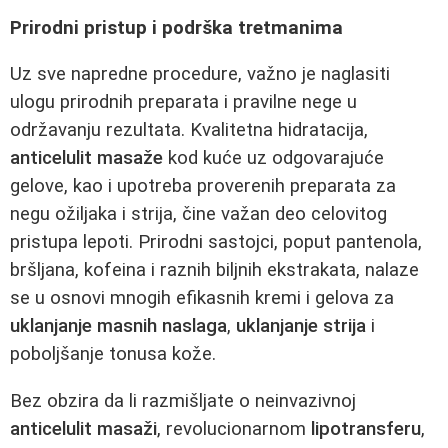
Prirodni pristup i podrška tretmanima
Uz sve napredne procedure, važno je naglasiti
ulogu prirodnih preparata i pravilne nege u
održavanju rezultata. Kvalitetna hidratacija,
anticelulit masaže
kod kuće uz odgovarajuće
gelove, kao i upotreba proverenih preparata za
negu ožiljaka i strija, čine važan deo celovitog
pristupa lepoti. Prirodni sastojci, poput pantenola,
bršljana, kofeina i raznih biljnih ekstrakata, nalaze
se u osnovi mnogih efikasnih kremi i gelova za
uklanjanje masnih naslaga
,
uklanjanje strija
i
poboljšanje tonusa kože.
Bez obzira da li razmišljate o neinvazivnoj
anticelulit masaži
, revolucionarnom
lipotransferu
,