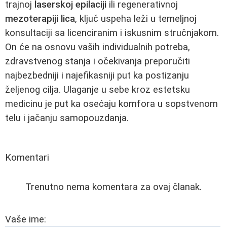
trajnoj
laserskoj epilaciji
ili regenerativnoj
mezoterapiji lica
, ključ uspeha leži u temeljnoj
konsultaciji sa licenciranim i iskusnim stručnjakom.
On će na osnovu vaših individualnih potreba,
zdravstvenog stanja i očekivanja preporučiti
najbezbedniji i najefikasniji put ka postizanju
željenog cilja. Ulaganje u sebe kroz estetsku
medicinu je put ka osećaju komfora u sopstvenom
telu i jačanju samopouzdanja.
Komentari
Trenutno nema komentara za ovaj članak.
Vaše ime: