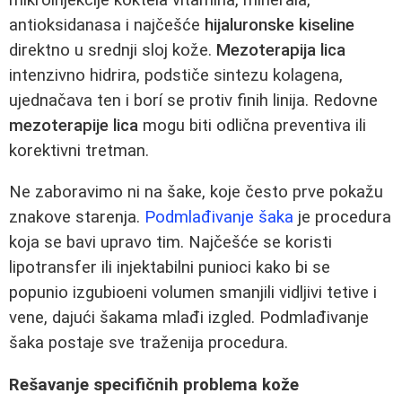
antioksidanasa i najčešće
hijaluronske kiseline
direktno u srednji sloj kože.
Mezoterapija lica
intenzivno hidrira, podstiče sintezu kolagena,
ujednačava ten i borí se protiv finih linija. Redovne
mezoterapije lica
mogu biti odlična preventiva ili
korektivni tretman.
Ne zaboravimo ni na šake, koje često prve pokažu
znakove starenja.
Podmlađivanje šaka
je procedura
koja se bavi upravo tim. Najčešće se koristi
lipotransfer ili injektabilni punioci kako bi se
popunio izgubioeni volumen smanjili vidljivi tetive i
vene, dajući šakama mlađi izgled. Podmlađivanje
šaka postaje sve traženija procedura.
Rešavanje specifičnih problema kože