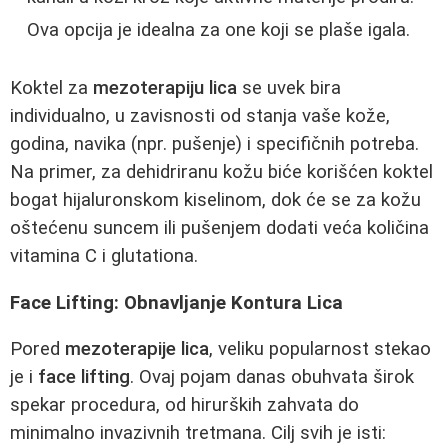
Ova opcija je idealna za one koji se plaše igala.
Koktel za
mezoterapiju lica
se uvek bira
individualno, u zavisnosti od stanja vaše kože,
godina, navika (npr. pušenje) i specifičnih potreba.
Na primer, za dehidriranu kožu biće korišćen koktel
bogat hijaluronskom kiselinom, dok će se za kožu
oštećenu suncem ili pušenjem dodati veća količina
vitamina C i glutationa.
Face Lifting: Obnavljanje Kontura Lica
Pored
mezoterapije lica
, veliku popularnost stekao
je i
face lifting
. Ovaj pojam danas obuhvata širok
spekar procedura, od hirurških zahvata do
minimalno invazivnih tretmana. Cilj svih je isti: