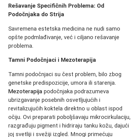
Rešavanje Specifičnih Problema: Od
Podočnjaka do Strija
Savremena estetska medicina ne nudi samo
opšte podmlađivanje, već i ciljano rešavanje
problema.
Tamni Podočnjaci i Mezoterapija
Tamni podočnjaci su čest problem, bilo zbog
genetske predispozicije, umora ili starenja.
Mezoterapija
podočnjaka podrazumeva
ubrizgavanje posebnih osvetljujućih i
revitalizujućih koktela direktno u oblast ispod
očiju. Ovi preparati poboljšavaju mikrocirkulaciju,
razgrađuju pigment i hidriraju tanku kožu, dajući
joj svetliji i svežiji izgled. Mnogi primećuju