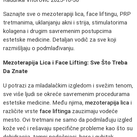
Saznajte sve o mezoterapiji lica, face liftingu, PRP
tretmanima, uklanjanju akni i strija, stimulatorima
kolagena i drugim savremenim postupcima
estetske medicine. Detaljan vodič za sve koji
razmišljaju o podmlađivanju.
Mezoterapija Lica i Face Lifting: Sve Što Treba
Da Znate
U potrazi za mladalačkim izgledom i svežim tenom,
sve više ljudi se okreće savremenim procedurama
estetske medicine. Među njima,
mezoterapija lica
i
različite vrste
face liftinga
zauzimaju vodeće
mesto. Ovi tretmani ne samo da podmlađuju izgled
kože već i rešavaju specifične probleme kao što su
dehidracija, tamni podočnjaci, bore i gubitak