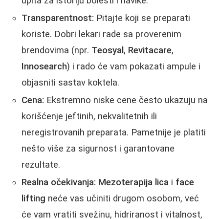
upita za istoriju bolesti i navike.
Transparentnost:
Pitajte koji se preparati
koriste. Dobri lekari rade sa proverenim
brendovima (npr.
Teosyal
,
Revitacare
,
Innosearch
) i rado će vam pokazati ampule i
objasniti sastav koktela.
Cena:
Ekstremno niske cene često ukazuju na
korišćenje jeftinih, nekvalitetnih ili
neregistrovanih preparata. Pametnije je platiti
nešto više za sigurnost i garantovane
rezultate.
Realna očekivanja:
Mezoterapija lica
i
face
lifting
neće vas učiniti drugom osobom, već
će vam vratiti svežinu, hidriranost i vitalnost,