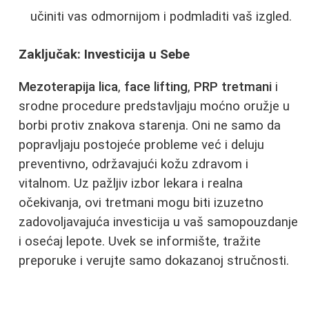
učiniti vas odmornijom i podmladiti vaš izgled.
Zaključak: Investicija u Sebe
Mezoterapija lica
,
face lifting
,
PRP tretmani
i
srodne procedure predstavljaju moćno oružje u
borbi protiv znakova starenja. Oni ne samo da
popravljaju postojeće probleme već i deluju
preventivno, održavajući kožu zdravom i
vitalnom. Uz pažljiv izbor lekara i realna
očekivanja, ovi tretmani mogu biti izuzetno
zadovoljavajuća investicija u vaš samopouzdanje
i osećaj lepote. Uvek se informište, tražite
preporuke i verujte samo dokazanoj stručnosti.