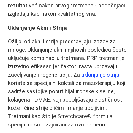
rezultat već nakon prvog tretmana - podočnjaci
izgledaju kao nakon kvalitetnog sna.
Uklanjanje Akni i Strija
Ožiljci od akni i strije predstavljaju izazov za
mnoge. Uklanjanje akni i njihovih posledica često
uključuje kombinaciju tretmana. PRP tretman je
izuzetno efikasan jer faktori rasta ubrzavaju
zaceljivanje i regeneraciju. Za
uklanjanje strija
koriste se specijalni kokteli za mezoterapiju koji
sadrže sastojke poput hijaluronske kiseline,
kolagena i DMAE, koji poboljšavaju elastičnost
kože i čine strije plićim i manje uočljivim.
Tretmani kao što je Stretchcare® formula
specijalno su dizajnirani za ovu namenu.