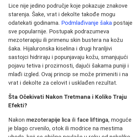
Lice nije jedino područje koje pokazuje znakove
starenja. Šake, vrat i dekolte takođe mogu
odatekati godinama.
Podmlađivanje šaka
postaje
sve popularnije. Postupak podrazumeva
mezoterapiju ili primenu skin bustera na kožu
šaka. Hijaluronska kiselina i drugi hranljivi
sastojci hidriraju i popunjavaju kožu, smanjujući
pojavu tetiva i prozirnosti, dajući šakama puniji i
mlađi izgled. Ovaj princip se može primeniti i na
vrat i dekolte za celovit i usklađen rezultat.
Šta Očekivati Nakon Tretmana i Koliko Traju
Efekti?
Nakon
mezoterapije lica
ili
face liftinga
, moguće
je blago crvenilo, otok ili modrice na mestima