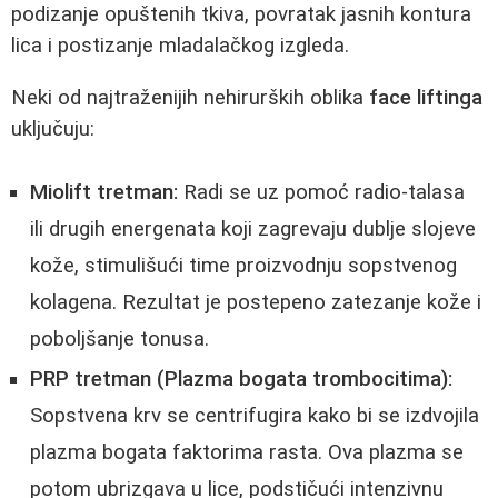
podizanje opuštenih tkiva, povratak jasnih kontura
lica i postizanje mladalačkog izgleda.
Neki od najtraženijih nehirurških oblika
face liftinga
uključuju:
Miolift tretman:
Radi se uz pomoć radio-talasa
ili drugih energenata koji zagrevaju dublje slojeve
kože, stimulišući time proizvodnju sopstvenog
kolagena. Rezultat je postepeno zatezanje kože i
poboljšanje tonusa.
PRP tretman (Plazma bogata trombocitima):
Sopstvena krv se centrifugira kako bi se izdvojila
plazma bogata faktorima rasta. Ova plazma se
potom ubrizgava u lice, podstičući intenzivnu