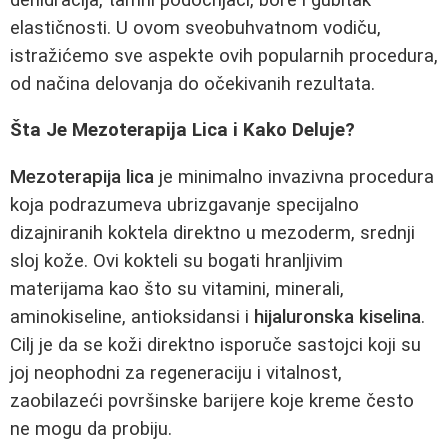
elastičnosti. U ovom sveobuhvatnom vodiču,
istražićemo sve aspekte ovih popularnih procedura,
od načina delovanja do očekivanih rezultata.
Šta Je Mezoterapija Lica i Kako Deluje?
Mezoterapija lica
je minimalno invazivna procedura
koja podrazumeva ubrizgavanje specijalno
dizajniranih koktela direktno u mezoderm, srednji
sloj kože. Ovi kokteli su bogati hranljivim
materijama kao što su vitamini, minerali,
aminokiseline, antioksidansi i
hijaluronska kiselina
.
Cilj je da se koži direktno isporuče sastojci koji su
joj neophodni za regeneraciju i vitalnost,
zaobilazeći površinske barijere koje kreme često
ne mogu da probiju.