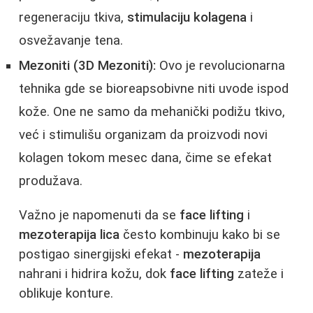
regeneraciju tkiva,
stimulaciju kolagena
i
osvežavanje tena.
Mezoniti (3D Mezoniti):
Ovo je revolucionarna
tehnika gde se bioreapsobivne niti uvode ispod
kože. One ne samo da mehanički podižu tkivo,
već i stimulišu organizam da proizvodi novi
kolagen tokom mesec dana, čime se efekat
produžava.
Važno je napomenuti da se
face lifting
i
mezoterapija lica
često kombinuju kako bi se
postigao sinergijski efekat -
mezoterapija
nahrani i hidrira kožu, dok
face lifting
zateže i
oblikuje konture.