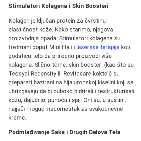
Stimulatori Kolagena i Skin Boosteri
Kolagen je kĺjučan proteín za čvrstinu i
elastičnost kože. Kako starimo, njegova
proizvodnja opada. Stimulatori kolagena su
tretmani poput Miolifta ili
laserske terapije
koji
podstiču telo da prirodno proizvodi više
kolagena. Slično tome, skin boosteri (kao što su
Teosyal Redensity ili Revitacare kokteli) su
preparati bazirani na hijaluronskoj kiselini koji se
ubrizgavaju da bi duboko hidrirali i restrukturisali
kožu, dajući joj punoću i sjaj. Oni su, u suštini,
najjači mogući nadomestak za svakodnevne
kreme.
Podmlađivanje Šaka i Drugih Delova Tela