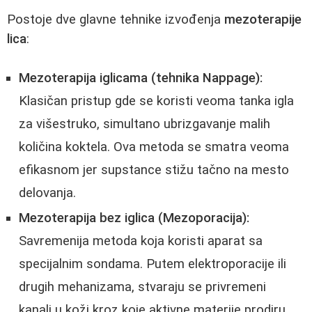
Postoje dve glavne tehnike izvođenja
mezoterapije
lica
:
Mezoterapija iglicama (tehnika Nappage):
Klasičan pristup gde se koristi veoma tanka igla
za višestruko, simultano ubrizgavanje malih
količina koktela. Ova metoda se smatra veoma
efikasnom jer supstance stižu tačno na mesto
delovanja.
Mezoterapija bez iglica (Mezoporacija):
Savremenija metoda koja koristi aparat sa
specijalnim sondama. Putem elektroporacije ili
drugih mehanizama, stvaraju se privremeni
kanali u koži kroz koje aktivne materije prodiru.