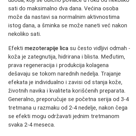
uboda, koji se obično povlače u roku od nekoliko
sati do maksimalno dva dana. Većina osoba
može da nastavi sa normalnim aktivnostima
istog dana, a šminka se može naneti već nakon
nekoliko sati.
Efekti
mezoterapije lica
su često vidljivi odmah -
koža je zategnutija, hidrirana i blista. Međutim,
prava regeneracija i produkcija kolagena
dešavaju se tokom narednih nedelja. Trajanje
efekata je individualno i zavisi od stanja kože,
životnih navika i kvaliteta korišćenih preparata.
Generalno, preporučuje se početna serija od 3-4
tretmana u razmaku od 2-4 nedelje, nakon čega
se efekti mogu održavati jednim tretmanom
svaka 2-4 meseca.