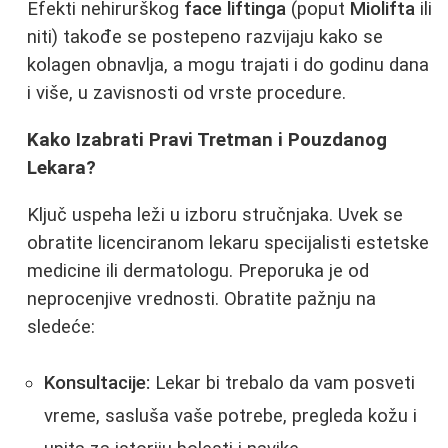
Efekti nehirurškog
face liftinga
(poput
Miolifta
ili
niti) takođe se postepeno razvijaju kako se
kolagen obnavlja, a mogu trajati i do godinu dana
i više, u zavisnosti od vrste procedure.
Kako Izabrati Pravi Tretman i Pouzdanog
Lekara?
Ključ uspeha leži u izboru stručnjaka. Uvek se
obratite licenciranom lekaru specijalisti estetske
medicine ili dermatologu. Preporuka je od
neprocenjive vrednosti. Obratite pažnju na
sledeće:
Konsultacije:
Lekar bi trebalo da vam posveti
vreme, sasluša vaše potrebe, pregleda kožu i