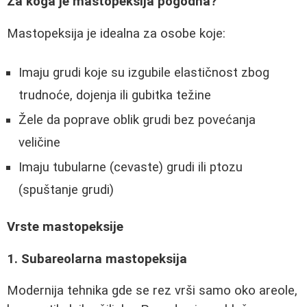
Za koga je mastopeksija pogodna?
Mastopeksija je idealna za osobe koje:
Imaju grudi koje su izgubile elastičnost zbog
trudnoće, dojenja ili gubitka težine
Žele da poprave oblik grudi bez povećanja
veličine
Imaju tubularne (cevaste) grudi ili ptozu
(spuštanje grudi)
Vrste mastopeksije
1. Subareolarna mastopeksija
Modernija tehnika gde se rez vrši samo oko areole,