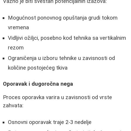
Važno je biti svestan potencijalnih izazova:
Mogućnost ponovnog opuštanja grudi tokom
vremena
Vidljivi ožiljci, posebno kod tehnika sa vertikalnim
rezom
Ograničenja u izboru tehnike u zavisnosti od
količine postojećeg tkiva
Oporavak i dugoročna nega
Proces oporavka varira u zavisnosti od vrste
zahvata:
Osnovni oporavak traje 2-3 nedelje