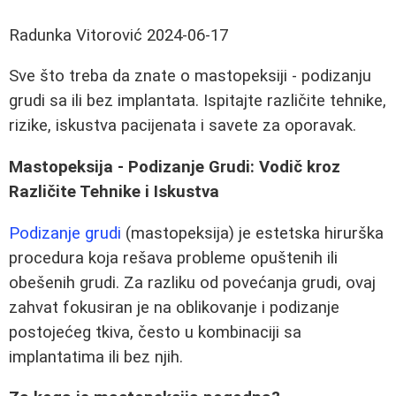
Radunka Vitorović
2024-06-17
Sve što treba da znate o mastopeksiji - podizanju
grudi sa ili bez implantata. Ispitajte različite tehnike,
rizike, iskustva pacijenata i savete za oporavak.
Mastopeksija - Podizanje Grudi: Vodič kroz
Različite Tehnike i Iskustva
Podizanje grudi
(mastopeksija) je estetska hirurška
procedura koja rešava probleme opuštenih ili
obešenih grudi. Za razliku od povećanja grudi, ovaj
zahvat fokusiran je na oblikovanje i podizanje
postojećeg tkiva, često u kombinaciji sa
implantatima ili bez njih.