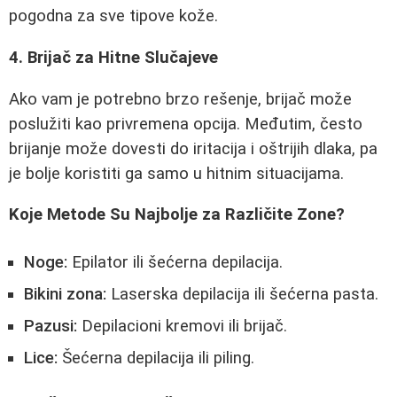
pogodna za sve tipove kože.
4. Brijač za Hitne Slučajeve
Ako vam je potrebno brzo rešenje, brijač može
poslužiti kao privremena opcija. Međutim, često
brijanje može dovesti do iritacija i oštrijih dlaka, pa
je bolje koristiti ga samo u hitnim situacijama.
Koje Metode Su Najbolje za Različite Zone?
Noge:
Epilator ili šećerna depilacija.
Bikini zona:
Laserska depilacija ili šećerna pasta.
Pazusi:
Depilacioni kremovi ili brijač.
Lice:
Šećerna depilacija ili piling.