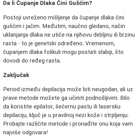
Da li Čupanje Dlaka Čini Gušćim?
Postoji uvreženo mišljenje da čupanje dlaka čini
gušćim i jačim. Međutim, naučno gledano, način
uklanjanja dlaka ne utiče na njihovu debljinu ili brzinu
rasta - to je genetski određeno. Vremenom,
čupanjem dlaka folikuli mogu postati slabiji, što
dovodi do ređeg rasta.
Zaključak
Period između depilacija može biti neugodan, ali uz
prave metode možete ga učiniti podnošljivim. Bilo
da koristite epilator, šećernu pastu ili lasersku
depilaciju, ključ je u pravilnoj nezi kože i strpljenju.
Probajte različite metode i pronađite onu koja vam
najviše odgovara!