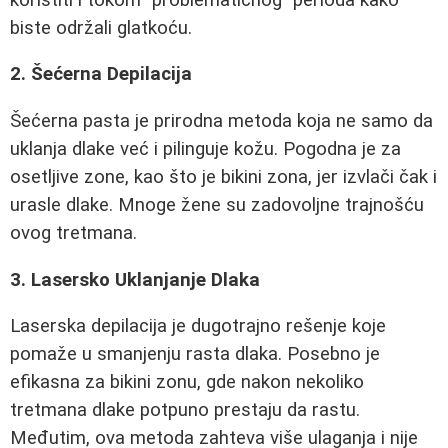
biste održali glatkoću.
2. Šećerna Depilacija
Šećerna pasta je prirodna metoda koja ne samo da
uklanja dlake već i pilinguje kožu. Pogodna je za
osetljive zone, kao što je bikini zona, jer izvlači čak i
urasle dlake. Mnoge žene su zadovoljne trajnošću
ovog tretmana.
3. Lasersko Uklanjanje Dlaka
Laserska depilacija je dugotrajno rešenje koje
pomaže u smanjenju rasta dlaka. Posebno je
efikasna za bikini zonu, gde nakon nekoliko
tretmana dlake potpuno prestaju da rastu.
Međutim, ova metoda zahteva više ulaganja i nije