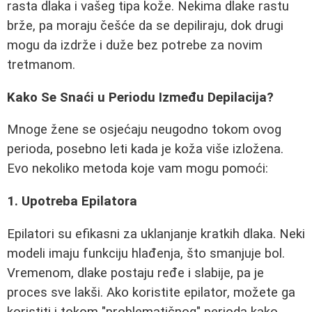
rasta dlaka i vašeg tipa kože. Nekima dlake rastu
brže, pa moraju češće da se depiliraju, dok drugi
mogu da izdrže i duže bez potrebe za novim
tretmanom.
Kako Se Snaći u Periodu Između Depilacija?
Mnoge žene se osjećaju neugodno tokom ovog
perioda, posebno leti kada je koža više izložena.
Evo nekoliko metoda koje vam mogu pomoći:
1. Upotreba Epilatora
Epilatori su efikasni za uklanjanje kratkih dlaka. Neki
modeli imaju funkciju hlađenja, što smanjuje bol.
Vremenom, dlake postaju ređe i slabije, pa je
proces sve lakši. Ako koristite epilator, možete ga
koristiti i tokom "problematičnog" perioda kako