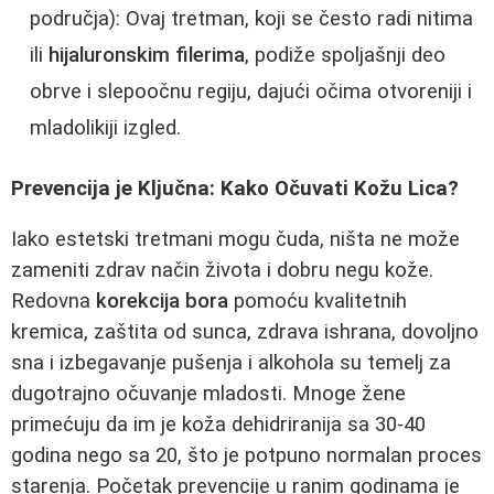
područja): Ovaj tretman, koji se često radi nitima
ili
hijaluronskim filerima
, podiže spoljašnji deo
obrve i slepoočnu regiju, dajući očima otvoreniji i
mladolikiji izgled.
Prevencija je Ključna: Kako Očuvati Kožu Lica?
Iako estetski tretmani mogu čuda, ništa ne može
zameniti zdrav način života i dobru negu kože.
Redovna
korekcija bora
pomoću kvalitetnih
kremica, zaštita od sunca, zdrava ishrana, dovoljno
sna i izbegavanje pušenja i alkohola su temelj za
dugotrajno očuvanje mladosti. Mnoge žene
primećuju da im je koža dehidriranija sa 30-40
godina nego sa 20, što je potpuno normalan proces
starenja. Početak prevencije u ranim godinama je