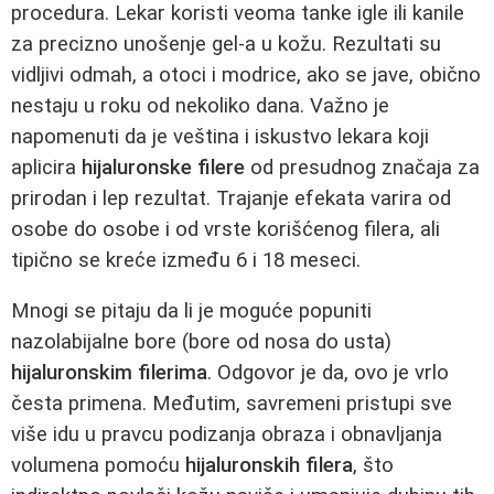
procedura. Lekar koristi veoma tanke igle ili kanile
za precizno unošenje gel-a u kožu. Rezultati su
vidljivi odmah, a otoci i modrice, ako se jave, obično
nestaju u roku od nekoliko dana. Važno je
napomenuti da je veština i iskustvo lekara koji
aplicira
hijaluronske filere
od presudnog značaja za
prirodan i lep rezultat. Trajanje efekata varira od
osobe do osobe i od vrste korišćenog filera, ali
tipično se kreće između 6 i 18 meseci.
Mnogi se pitaju da li je moguće popuniti
nazolabijalne bore (bore od nosa do usta)
hijaluronskim filerima
. Odgovor je da, ovo je vrlo
česta primena. Međutim, savremeni pristupi sve
više idu u pravcu podizanja obraza i obnavljanja
volumena pomoću
hijaluronskih filera
, što