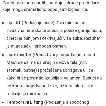
Pored gore pomenutih, postoje i druge procedure
koje mogu dramatično poboljšati izgled lica.
Lip Lift
(Podizanje usne): Ova minimalno
invazivna hirurška procedura podiže gornju usnu,
čineći je punijom i otkrivajući više zuba. Rezultat
je mladalački i prirodan osmeh.
Lipotransfer
(Presađivanje sopstvene masti):
Mast se uzima sa drugih delova tela (npr.
stomak, butine) i prečišćena ubrizgava u lice
kako bi se povratio izgubljeni volumen. Budući da
se koristi sopstveno tkivo, rizik od alergijske
reakcije je minimalan.
Temporalni Lifting
(Podizanje slepoočnog