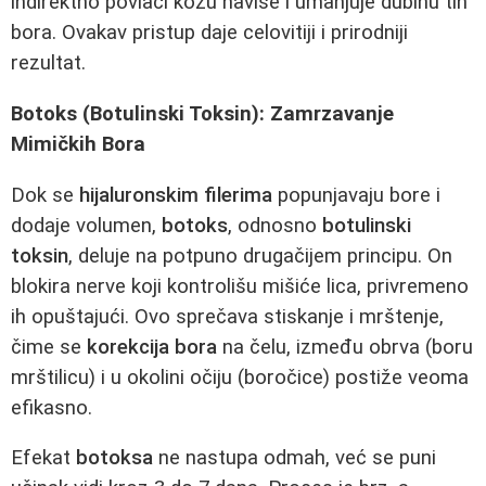
indirektno povlači kožu naviše i umanjuje dubinu tih
bora. Ovakav pristup daje celovitiji i prirodniji
rezultat.
Botoks (Botulinski Toksin): Zamrzavanje
Mimičkih Bora
Dok se
hijaluronskim filerima
popunjavaju bore i
dodaje volumen,
botoks
, odnosno
botulinski
toksin
, deluje na potpuno drugačijem principu. On
blokira nerve koji kontrolišu mišiće lica, privremeno
ih opuštajući. Ovo sprečava stiskanje i mrštenje,
čime se
korekcija bora
na čelu, između obrva (boru
mrštilicu) i u okolini očiju (boročice) postiže veoma
efikasno.
Efekat
botoksa
ne nastupa odmah, već se puni