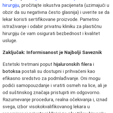
hirurgiju
, pročitajte iskustva pacijenata (uzimajući u
obzir da su negativna često glasnija) i uverite se da
lekar koristi sertifikovane proizvode. Pametno
istraživanje i odabir privatnu kliniku za plastičnu
hirurgiju će vam osigurati bezbednost i kvalitet
usluge.
Zaključak: Informisanost je Najbolji Saveznik
Estetski tretmani poput
hijaluronskih filera
i
botoksa
postali su dostupni i prihvaćeni kao
efikasno sredstvo za podmlađivanje. Oni mogu
podići samopouzdanje i vratiti osmeh na lice, ali je
od suštinskog značaja pristupiti im odgovorno.
Razumevanje procedura, realna očekivanja i, iznad
svega, izbor visokokvalifikovanog lekara u