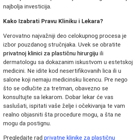
najbolja investicija.
Kako Izabrati Pravu Kliniku i Lekara?
Verovatno najvažniji deo celokupnog procesa je
izbor pouzdanog stručnjaka. Uvek se obratite
privatnoj klinici za plastičnu hirurgiju
ili
dermatologu sa dokazanim iskustvom u estetskoj
medicini. Ne idite kod nesertifikovanih lica ili u
salone koji nemaju medicinsku licencu. Pre nego
što se odlučite za tretman, obavezno se
konsultujte sa lekarom. Dobar lekar će vas
saslušati, ispitati vaše želje i očekivanja te vam
realno objasniti šta procedure mogu, a šta ne
mogu da postignu.
Pregledajte rad
privatne klinike za plastičnu