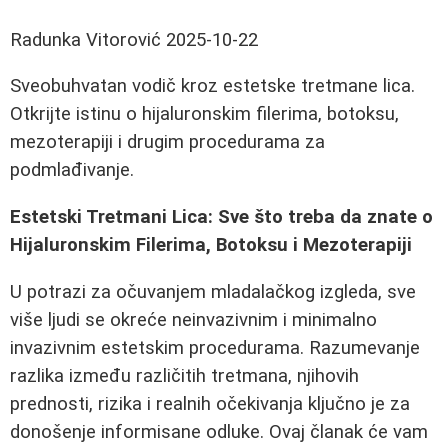
Radunka Vitorović
2025-10-22
Sveobuhvatan vodič kroz estetske tretmane lica.
Otkrijte istinu o hijaluronskim filerima, botoksu,
mezoterapiji i drugim procedurama za
podmlađivanje.
Estetski Tretmani Lica: Sve što treba da znate o
Hijaluronskim Filerima, Botoksu i Mezoterapiji
U potrazi za očuvanjem mladalačkog izgleda, sve
više ljudi se okreće neinvazivnim i minimalno
invazivnim estetskim procedurama. Razumevanje
razlika između različitih tretmana, njihovih
prednosti, rizika i realnih očekivanja ključno je za
donošenje informisane odluke. Ovaj članak će vam