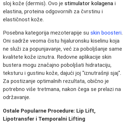
sloj kože (dermis). Ovo je
stimulator kolagena
i
elastina, proteina odgovornih za čvrstinu i
elastičnost kože.
Posebna kategorija mezoterapije su
skin boosteri
.
Oni sadrže veoma čistu hijaluronsku kiselinu koja
ne služi za popunjavanje, već za poboljšanje same
kvalitete kože iznutra. Redovne aplikacije skin
bustera mogu značajno poboljšati hidrataciju,
teksturu i gustinu kože, dajući joj "iznutrašnji sjaj".
Za postizanje optimalnih rezultata, obično je
potrebno više tretmana, nakon čega se prelazi na
održavanje.
Ostale Popularne Procedure: Lip Lift,
Lipotransfer i Temporalni Lifting