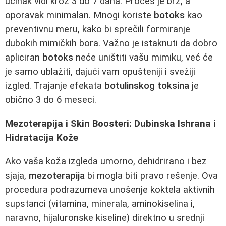
učinak vidi kroz 3 do 7 dana. Proces je brz, a
oporavak minimalan. Mnogi koriste
botoks
kao
preventivnu meru, kako bi sprečili formiranje
dubokih mimičkih bora. Važno je istaknuti da dobro
apliciran
botoks
neće uništiti vašu mimiku, već će
je samo ublažiti, dajući vam opušteniji i svežiji
izgled. Trajanje efekata
botulinskog toksina
je
obično 3 do 6 meseci.
Mezoterapija i Skin Boosteri: Dubinska Ishrana i
Hidratacija Kože
Ako vaša koža izgleda umorno, dehidrirano i bez
sjaja,
mezoterapija
bi mogla biti pravo rešenje. Ova
procedura podrazumeva unošenje koktela aktivnih
supstanci (vitamina, minerala, aminokiselina i,
naravno, hijaluronske kiseline) direktno u srednji