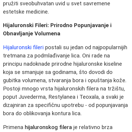
pružiti sveobuhvatan uvid u svet savremene
estetske medicine.
Hijaluronski Fileri: Prirodno Popunjavanje i
Obnavljanje Volumena
Hijaluronski fileri
postali su jedan od najpopularnijih
tretmana za podmlađivanje lica. Oni rade na
principu nadoknade prirodne hijaluronske kiseline
koja se smanjuje sa godinama, što dovodi do
gubitka volumena, stvaranja bora i opuštanja kože.
Postoji mnogo vrsta hijaluronskih filera na tržištu,
poput Juvederma, Restylanea i Teoxala, a svaki je
dizajniran za specifičnu upotrebu - od popunjavanja
bora do oblikovanja kontura lica.
Primena
hijaluronskog filera
je relativno brza