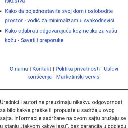
Iskustva
Kako da pojednostavite svoj dom i oslobodite
prostor - vodič za minimalizam u svakodnevici
Kako odabrati odgovarajuću kozmetiku za vašu
kožu - Saveti i preporuke
O nama
|
Kontakt
|
Politika privatnosti
|
Uslovi
korišćenja
|
Marketinški servisi
Urednici i autori ne preuzimaju nikakvu odgovornost
za bilo kakve greške ili propuste u sadržaju ovog
sajta. Informacije sadržane na ovom sajtu pružaju se
u stanju „takvom kakve jesu“, bez garancija u pogledu