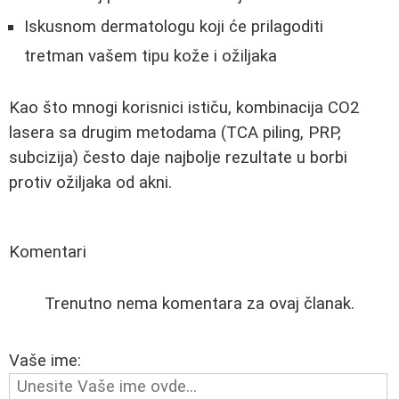
Iskusnom dermatologu koji će prilagoditi
tretman vašem tipu kože i ožiljaka
Kao što mnogi korisnici ističu, kombinacija CO2
lasera sa drugim metodama (TCA piling, PRP,
subcizija) često daje najbolje rezultate u borbi
protiv ožiljaka od akni.
Komentari
Trenutno nema komentara za ovaj članak.
Vaše ime: