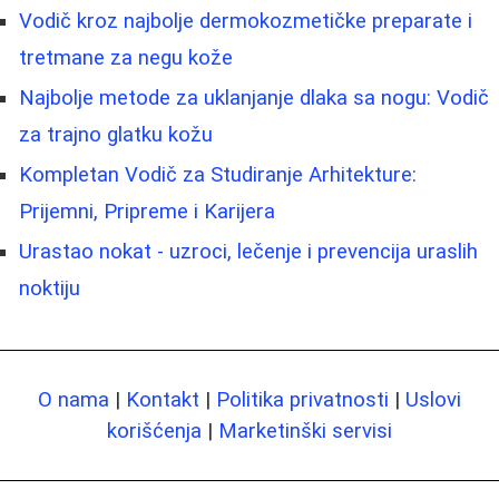
Vodič kroz najbolje dermokozmetičke preparate i
tretmane za negu kože
Najbolje metode za uklanjanje dlaka sa nogu: Vodič
za trajno glatku kožu
Kompletan Vodič za Studiranje Arhitekture:
Prijemni, Pripreme i Karijera
Urastao nokat - uzroci, lečenje i prevencija uraslih
noktiju
O nama
|
Kontakt
|
Politika privatnosti
|
Uslovi
korišćenja
|
Marketinški servisi