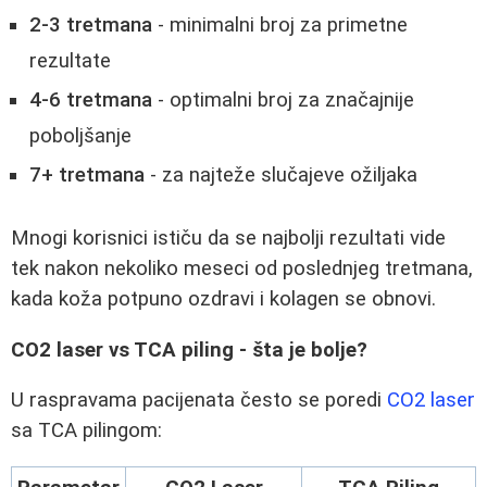
2-3 tretmana
- minimalni broj za primetne
rezultate
4-6 tretmana
- optimalni broj za značajnije
poboljšanje
7+ tretmana
- za najteže slučajeve ožiljaka
Mnogi korisnici ističu da se najbolji rezultati vide
tek nakon nekoliko meseci od poslednjeg tretmana,
kada koža potpuno ozdravi i kolagen se obnovi.
CO2 laser vs TCA piling - šta je bolje?
U raspravama pacijenata često se poredi
CO2 laser
sa TCA pilingom: