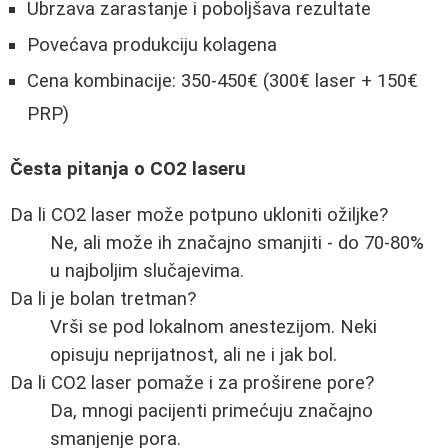
Ubrzava zarastanje i poboljšava rezultate
Povećava produkciju kolagena
Cena kombinacije: 350-450€ (300€ laser + 150€
PRP)
Česta pitanja o CO2 laseru
Da li CO2 laser može potpuno ukloniti ožiljke?
Ne, ali može ih značajno smanjiti - do 70-80%
u najboljim slučajevima.
Da li je bolan tretman?
Vrši se pod lokalnom anestezijom. Neki
opisuju neprijatnost, ali ne i jak bol.
Da li CO2 laser pomaže i za proširene pore?
Da, mnogi pacijenti primećuju značajno
smanjenje pora.