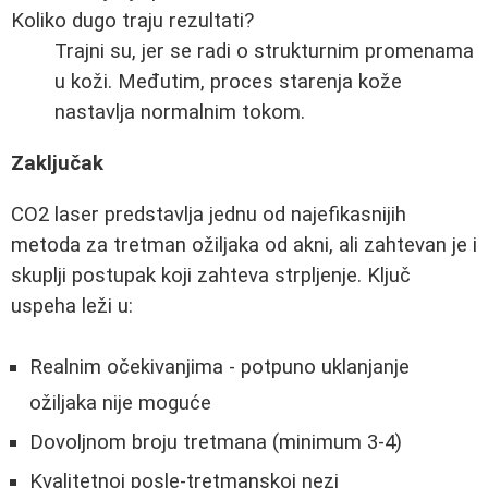
Koliko dugo traju rezultati?
Trajni su, jer se radi o strukturnim promenama
u koži. Međutim, proces starenja kože
nastavlja normalnim tokom.
Zaključak
CO2 laser predstavlja jednu od najefikasnijih
metoda za tretman ožiljaka od akni, ali zahtevan je i
skuplji postupak koji zahteva strpljenje. Ključ
uspeha leži u:
Realnim očekivanjima - potpuno uklanjanje
ožiljaka nije moguće
Dovoljnom broju tretmana (minimum 3-4)
Kvalitetnoj posle-tretmanskoj nezi