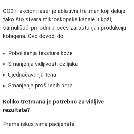
CO2 frakcioni laser je ablativni tretman koji deluje
tako što stvara mikroskopske kanale u koži,
stimulišući prirodni proces zarastanja i produkciju
kolagena. Ovo dovodi do:
Poboljšanja teksture kože
Smanjenja vidljivosti ožiljaka
Ujednačavanja tena
Smanjenja proširenih pora
Koliko tretmana je potrebno za vidljive
rezultate?
Prema iskustvima pacijenata: