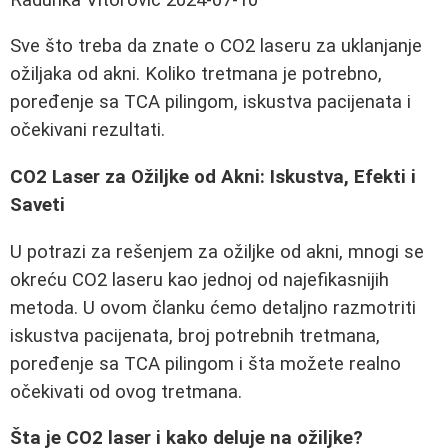
Sve što treba da znate o CO2 laseru za uklanjanje
ožiljaka od akni. Koliko tretmana je potrebno,
poređenje sa TCA pilingom, iskustva pacijenata i
očekivani rezultati.
CO2 Laser za Ožiljke od Akni: Iskustva, Efekti i
Saveti
U potrazi za rešenjem za ožiljke od akni, mnogi se
okreću CO2 laseru kao jednoj od najefikasnijih
metoda. U ovom članku ćemo detaljno razmotriti
iskustva pacijenata, broj potrebnih tretmana,
poređenje sa TCA pilingom i šta možete realno
očekivati od ovog tretmana.
Šta je CO2 laser i kako deluje na ožiljke?