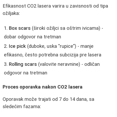
Efikasnost CO2 lasera varira u zavisnosti od tipa
ožiljaka:
Box scars
(široki ožiljci sa oštrim ivicama) -
dobar odgovor na tretman
Ice pick
(duboke, uska "rupice") - manje
efikasno, često potrebna subcizija pre lasera
Rolling scars
(valovite neravnine) - odličan
odgovor na tretman
Proces oporavka nakon CO2 lasera
Oporavak može trajati od 7 do 14 dana, sa
sledećim fazama: