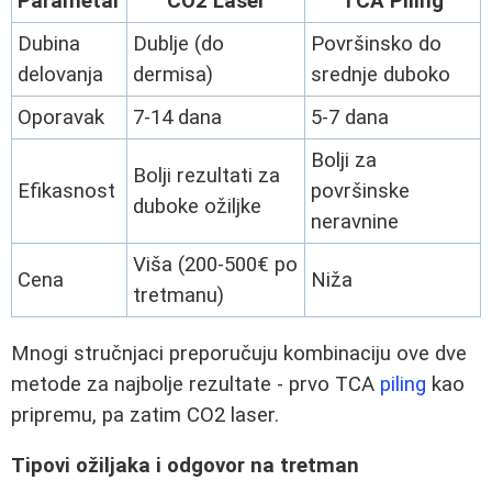
Parametar
CO2 Laser
TCA Piling
Dubina
Dublje (do
Površinsko do
delovanja
dermisa)
srednje duboko
Oporavak
7-14 dana
5-7 dana
Bolji za
Bolji rezultati za
Efikasnost
površinske
duboke ožiljke
neravnine
Viša (200-500€ po
Cena
Niža
tretmanu)
Mnogi stručnjaci preporučuju kombinaciju ove dve
metode za najbolje rezultate - prvo TCA
piling
kao
pripremu, pa zatim CO2 laser.
Tipovi ožiljaka i odgovor na tretman