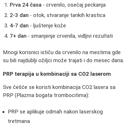
Prva 24 časa
- crvenilo, osećaj peckanja
2-3 dan
- otok, stvaranje tankih krastica
4-7 dan
- ljuštenje kože
7+ dan
- smanjenje crvenila, vidljivi rezultati
Mnogi korisnici ističu da crvenilo na mestima gde
su bili najdublji ožiljci može trajati i do mesec dana.
PRP terapija u kombinaciji sa CO2 laserom
Sve češće se koristi kombinacija CO2 lasera sa
PRP (Plazma bogata trombocitima):
PRP se aplikuje odmah nakon laserskog
tretmana